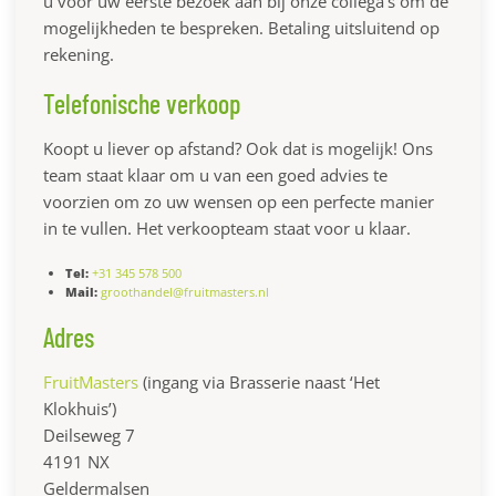
u voor uw eerste bezoek aan bij onze collega’s om de
mogelijkheden te bespreken. Betaling uitsluitend op
rekening.
Telefonische verkoop
Koopt u liever op afstand? Ook dat is mogelijk! Ons
team staat klaar om u van een goed advies te
voorzien om zo uw wensen op een perfecte manier
in te vullen. Het verkoopteam staat voor u klaar.
Tel:
+31 345 578 500
Mail:
groothandel@fruitmasters.nl
Adres
FruitMasters
(ingang via Brasserie naast ‘Het
Klokhuis’)
Deilseweg 7
4191 NX
Geldermalsen