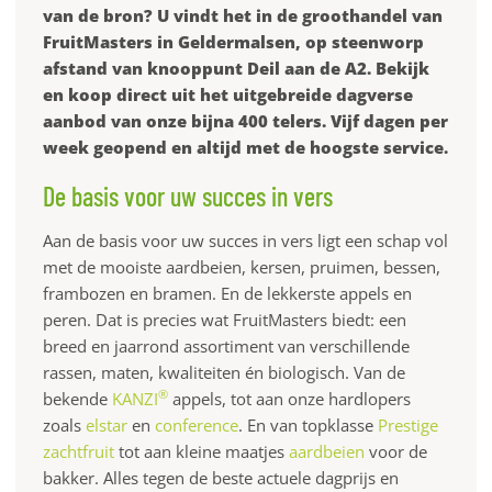
van de bron? U vindt het in de groothandel van
FruitMasters in Geldermalsen, op steenworp
afstand van knooppunt Deil aan de A2. Bekijk
en koop direct uit het uitgebreide dagverse
aanbod van onze bijna 400 telers. Vijf dagen per
week geopend en altijd met de hoogste service.
De basis voor uw succes in vers
Aan de basis voor uw succes in vers ligt een schap vol
met de mooiste aardbeien, kersen, pruimen, bessen,
frambozen en bramen. En de lekkerste appels en
peren. Dat is precies wat FruitMasters biedt: een
breed en jaarrond assortiment van verschillende
rassen, maten, kwaliteiten én biologisch. Van de
®
bekende
KANZI
appels, tot aan onze hardlopers
zoals
elstar
en
conference
. En van topklasse
Prestige
zachtfruit
tot aan kleine maatjes
aardbeien
voor de
bakker. Alles tegen de beste actuele dagprijs en